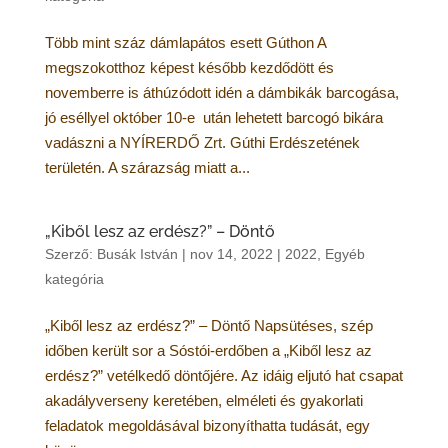
Több mint száz dámlapátos esett Gúthon A
megszokotthoz képest később kezdődött és
novemberre is áthúzódott idén a dámbikák barcogása,
jó eséllyel október 10-e után lehetett barcogó bikára
vadászni a NYÍRERDŐ Zrt. Gúthi Erdészetének
területén. A szárazság miatt a...
„Kiből lesz az erdész?” – Döntő
Szerző:
Busák István
|
nov 14, 2022
|
2022
,
Egyéb
kategória
„Kiből lesz az erdész?” – Döntő Napsütéses, szép
időben került sor a Sóstói-erdőben a „Kiből lesz az
erdész?” vetélkedő döntőjére. Az idáig eljutó hat csapat
akadályverseny keretében, elméleti és gyakorlati
feladatok megoldásával bizonyíthatta tudását, egy