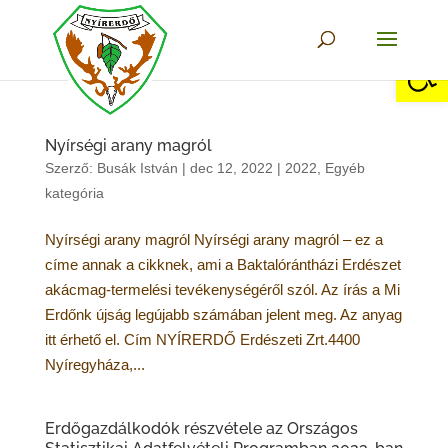
Eszkö
Nyírségi arany magról
Szerző:
Busák István
|
dec 12, 2022
|
2022
,
Egyéb
kategória
Nyírségi arany magról Nyírségi arany magról – ez a
címe annak a cikknek, ami a Baktalórántházi Erdészet
akácmag-termelési tevékenységéről szól. Az írás a Mi
Erdőnk újság legújabb számában jelent meg. Az anyag
itt érhető el. Cím NYÍRERDŐ Erdészeti Zrt.4400
Nyíregyháza,...
Erdőgazdálkodók részvétele az Országos