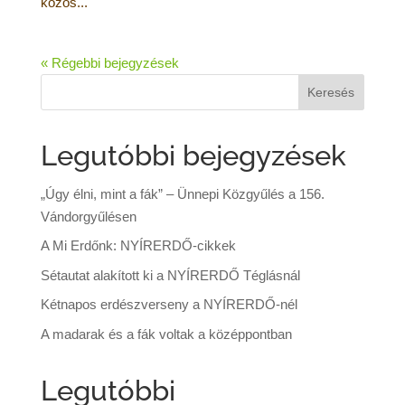
közös...
« Régebbi bejegyzések
Legutóbbi bejegyzések
„Úgy élni, mint a fák” – Ünnepi Közgyűlés a 156.
Vándorgyűlésen
A Mi Erdőnk: NYÍRERDŐ-cikkek
Sétautat alakított ki a NYÍRERDŐ Téglásnál
Kétnapos erdészverseny a NYÍRERDŐ-nél
A madarak és a fák voltak a középpontban
Legutóbbi