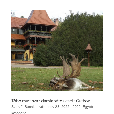
Több mint száz dámlapátos esett Gúthon
Szerző:
Busák István
|
nov 23, 2022
|
2022
,
Egyéb
kategória