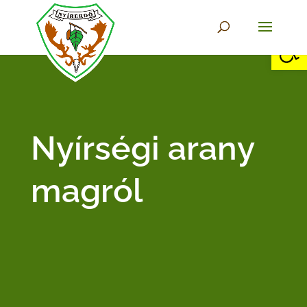
Eszkö
Nyírségi arany
magról