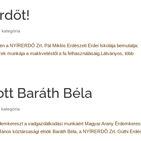
rdőt!
 kategória
ben a NYÍRERDŐ Zrt. Pál Miklós Erdészeti Erdei Iskolája bemutatja:
zek munkája a makkvetéstől a fa felhasználásáig.Látványos, több
ott Baráth Béla
 kategória
Érdemkereszt a vadgazdálkodási munkáért Magyar Arany Érdemkeres
r János köztársasági elnök Baráth Béla, a NYÍRERDŐ Zrt. Gúthi Erdé