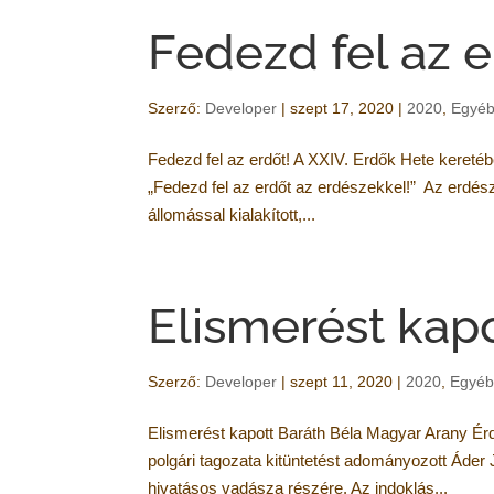
Fedezd fel az e
Szerző:
Developer
|
szept 17, 2020
|
2020
,
Egyéb
Fedezd fel az erdőt! A XXIV. Erdők Hete kereté
„Fedezd fel az erdőt az erdészekkel!” Az erdés
állomással kialakított,...
Elismerést kap
Szerző:
Developer
|
szept 11, 2020
|
2020
,
Egyéb
Elismerést kapott Baráth Béla Magyar Arany 
polgári tagozata kitüntetést adományozott Áde
hivatásos vadásza részére. Az indoklás...