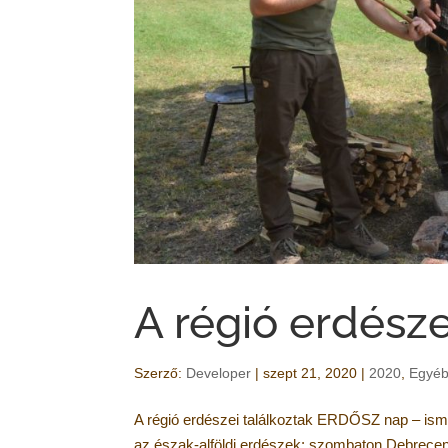
A régió erdésze
Szerző:
Developer
|
szept 21, 2020
|
2020
,
Egyéb
A régió erdészei találkoztak ERDŐSZ nap – ismét
az észak-alföldi erdészek: szombaton Debrecen