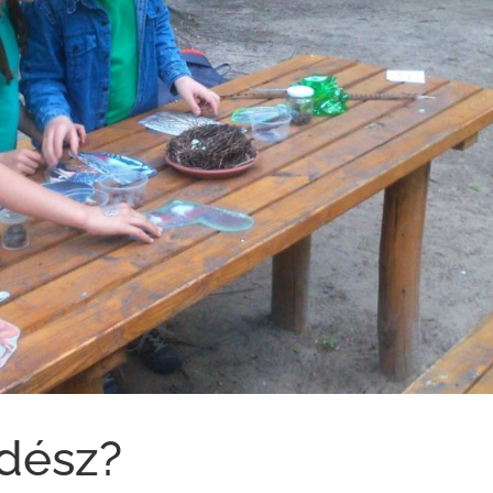
rdész?