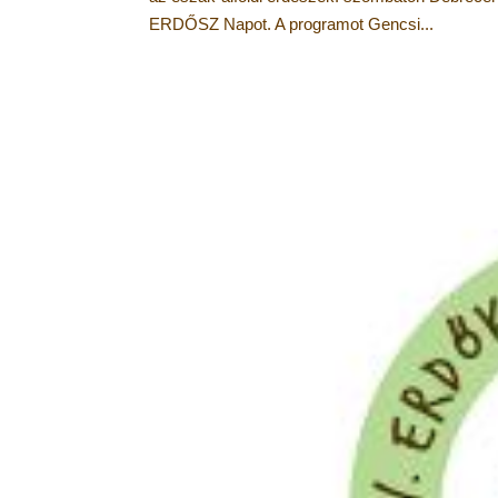
ERDŐSZ Napot. A programot Gencsi...