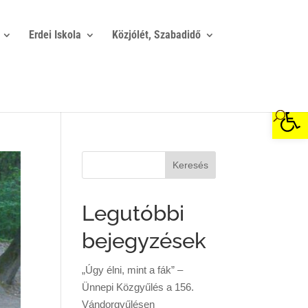
Erdei Iskola
Közjólét, Szabadidő
Eszkö
Legutóbbi
bejegyzések
„Úgy élni, mint a fák” –
Ünnepi Közgyűlés a 156.
Vándorgyűlésen