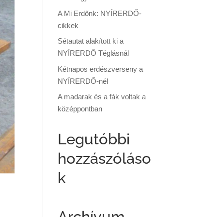
A Mi Erdőnk: NYÍRERDŐ-
cikkek
Sétautat alakított ki a
NYÍRERDŐ Téglásnál
Kétnapos erdészverseny a
NYÍRERDŐ-nél
A madarak és a fák voltak a
középpontban
Legutóbbi
hozzászóláso
k
Archívum