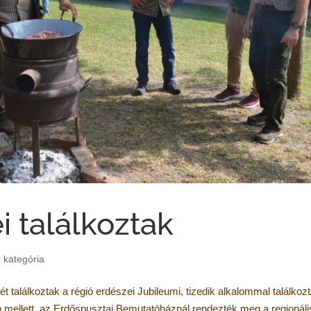
i találkoztak
 kategória
 találkoztak a régió erdészei Jubileumi, tizedik alkalommal találkoz
 mellett, az Erdőspusztai Bemutatóháznál rendezték meg a regionáli