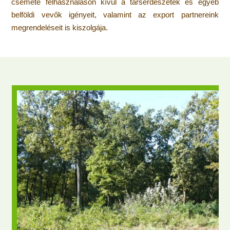
csemete felhasználáson kívül a társerdészetek és egyéb
belföldi vevők igényeit, valamint az export partnereink
megrendeléseit is kiszolgája.