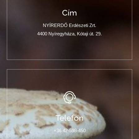
Cím
NYÍRERDŐ Erdészeti Zrt.
4400 Nyíregyháza, Kótaji út. 29.
Telefon
+36 42-598-450