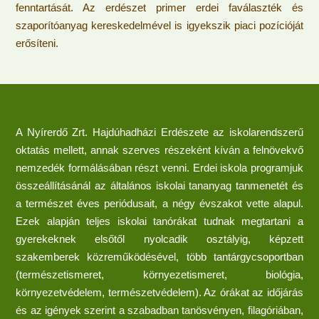
fenntartását. Az erdészet primer erdei faválaszték és
szaporítóanyag kereskedelmével is igyekszik piaci pozícióját
erősíteni.
A Nyírerdő Zrt. Hajdúhadházi Erdészete az iskolarendszerű
oktatás mellett, annak szerves részeként kíván a felnövekvő
nemzedék formálásában részt venni. Erdei iskola programjuk
összeállításánál az általános iskolai tananyag tanmenetét és
a természet éves periódusait, a négy évszakot vette alapul.
Ezek alapján teljes iskolai tanórákat tudnak megtartani a
gyerekeknek elsőtől nyolcadik osztályig, képzett
szakemberek közreműködésével, több tantárgycsoportban
(természetismeret, környezetismeret, biológia,
környezetvédelem, természetvédelem). Az órákat az időjárás
és az igények szerint a szabadban tanösvényen, filagóriában,