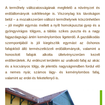
A termőhely változatosságának megfelelő a növényzet és
erdőállományok sokfélesége is. Viszonylag kis távolságon
belül – a mozaikszerűen változó termőhelynek köszönhetően
– jól megfér egymás mellett a nyílt homokpusztai gyep és a
gyöngyvirágos tölgyes, a táblás szikes puszta és a nagy
fajgazdagságú ártéri keménylombos ligeterdő. A gazdálkodás
szempontjából is jól kiegészítik egymást az őshonos
fafajokból álló természetközeli erdőállományok, valamint a
honosított fafajok alkotta ültetvényszerűen kezelt
erdőterületek. Az erdészet területén az uralkodó fafaj az akác
és a kocsányos tölgy, de jelentős nagyságrendben fordul elő
a nemes nyár, számos lágy- és keménylombos fafaj,
valamint az erdei és feketefenyő is.