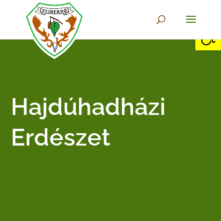
Eszkö
Hajdúhadházi
Erdészet