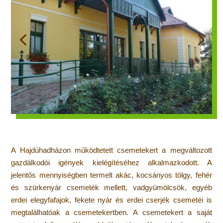
A Hajdúhadházon működtetett csemetekert a megváltozott
gazdálkodói igények kielégítéséhez alkalmazkodott. A
jelentős mennyiségben termelt akác, kocsányos tölgy, fehér
és szürkenyár csemeték mellett, vadgyümölcsök, egyéb
erdei elegyfafajok, fekete nyár és erdei cserjék csemetéi is
megtalálhatóak a csemetekertben. A csemetekert a saját