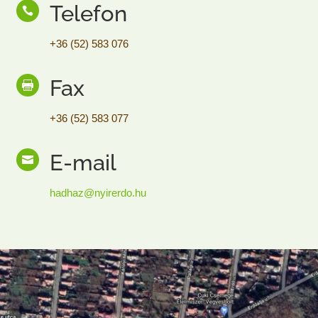
Telefon

+36 (52) 583 076
Fax

+36 (52) 583 077
E-mail

hadhaz@nyirerdo.hu