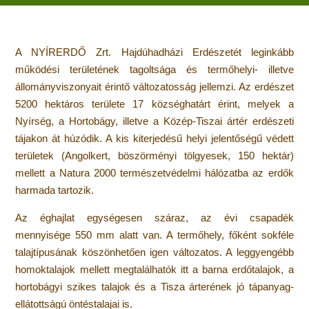
A NYÍRERDŐ Zrt. Hajdúhadházi Erdészetét leginkább
működési területének tagoltsága és termőhelyi- illetve
állományviszonyait érintő változatosság jellemzi. Az erdészet
5200 hektáros területe 17 községhatárt érint, melyek a
Nyírség, a Hortobágy, illetve a Közép-Tiszai ártér erdészeti
tájakon át húzódik. A kis kiterjedésű helyi jelentőségű védett
területek (Angolkert, böszörményi tölgyesek, 150 hektár)
mellett a Natura 2000 természetvédelmi hálózatba az erdők
harmada tartozik.
Az éghajlat egységesen száraz, az évi csapadék
mennyisége 550 mm alatt van. A termőhely, főként sokféle
talajtípusának köszönhetően igen változatos. A leggyengébb
homoktalajok mellett megtalálhatók itt a barna erdőtalajok, a
hortobágyi szikes talajok és a Tisza árterének jó tápanyag-
ellátottságú öntéstalajai is.