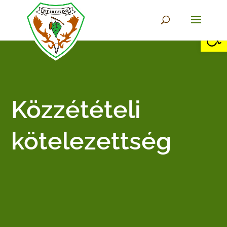
Eszkö
Közzétételi
kötelezettség