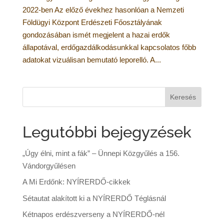
2022-ben Az előző évekhez hasonlóan a Nemzeti
Földügyi Központ Erdészeti Főosztályának
gondozásában ismét megjelent a hazai erdők
állapotával, erdőgazdálkodásunkkal kapcsolatos főbb
adatokat vizuálisan bemutató leporelló. A...
Legutóbbi bejegyzések
„Úgy élni, mint a fák” – Ünnepi Közgyűlés a 156.
Vándorgyűlésen
A Mi Erdőnk: NYÍRERDŐ-cikkek
Sétautat alakított ki a NYÍRERDŐ Téglásnál
Kétnapos erdészverseny a NYÍRERDŐ-nél