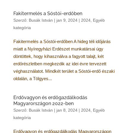
Fakitermelés a Sóstói-erdőben
Szerző:
Busák István
|
jan 9, 2024
|
2024
,
Egyéb
kategória
Fakitermelés a Sóstói-erdőben A hideg téli időjárás
miatt a Nyíregyházi Erdészet munkatársai úgy
döntöttek, hogy kihasználva a fagyott talajt, két
erdőrészletben megkezdik az idei évre tervezett
véghasználatot. Mindkét terület a Sóstói-erdő északi
oldalán, a Tölgyes...
Erdővagyon és erdőgazdálkodás
Magyarországon 2022-ben
Szerző:
Busák István
|
jan 8, 2024
|
2024
,
Egyéb
kategória
Erdővagyon és erdőgazdálkodás Magyarországon