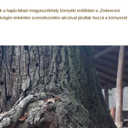
ek a hajdú-bihari megyeszékhely környéki erdőkben a „Debreceni
hétvégén önkéntes szemétszedési akcióval járultak hozzá a környezet