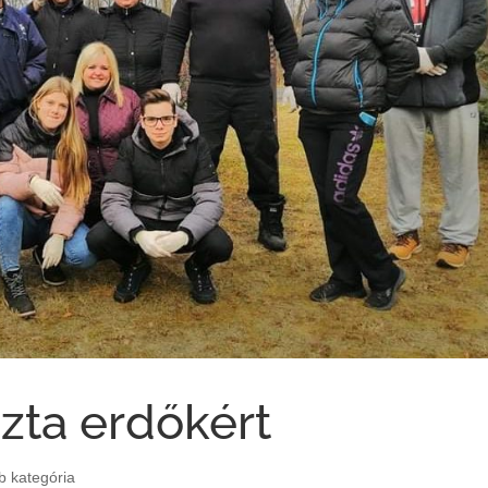
szta erdőkért
b kategória