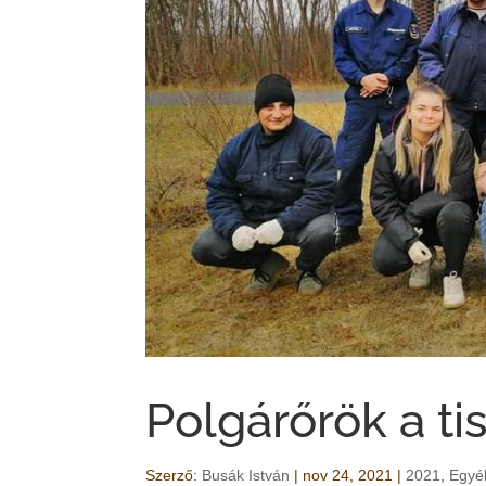
Polgárőrök a ti
Szerző:
Busák István
|
nov 24, 2021
|
2021
,
Egyé