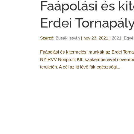
Faápolási és k
Erdei Tornapál
Szerző:
Busák István
|
nov 23, 2021
|
2021
,
Egyé
Faápolási és kitermelési munkák az Erdei Tor
NYÍRVV Nonprofit Kft. szakembereivel novemberb
területén. A cél az itt lévő fák egészségi...