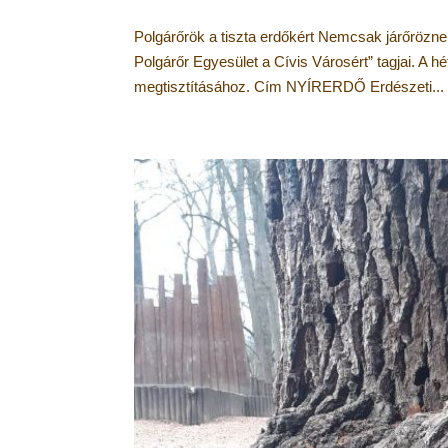
Polgárőrök a tiszta erdőkért Nemcsak járőrözn
Polgárőr Egyesület a Cívis Városért” tagjai. A 
megtisztításához. Cím NYÍRERDŐ Erdészeti...