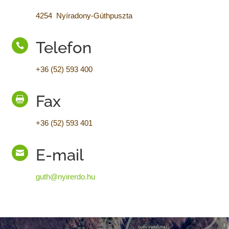
4254 Nyíradony-Gúthpuszta
Telefon

+36 (52) 593 400
Fax

+36 (52) 593 401
E-mail

guth@nyirerdo.hu