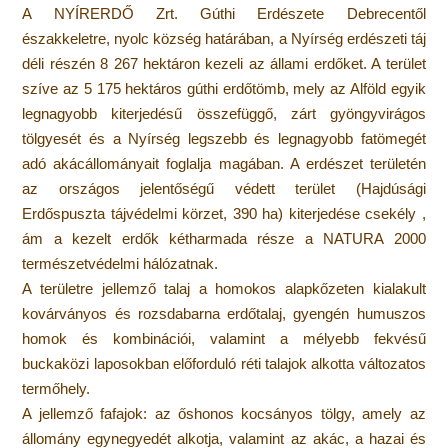
A NYÍRERDŐ Zrt. Gúthi Erdészete Debrecentől
északkeletre, nyolc község határában, a Nyírség erdészeti táj
déli részén 8 267 hektáron kezeli az állami erdőket. A terület
szíve az 5 175 hektáros gúthi erdőtömb, mely az Alföld egyik
legnagyobb kiterjedésű összefüggő, zárt gyöngyvirágos
tölgyesét és a Nyírség legszebb és legnagyobb fatömegét
adó akácállományait foglalja magában. A erdészet területén
az országos jelentőségű védett terület (Hajdúsági
Erdőspuszta tájvédelmi körzet, 390 ha) kiterjedése csekély ,
ám a kezelt erdők kétharmada része a NATURA 2000
természetvédelmi hálózatnak.
A területre jellemző talaj a homokos alapkőzeten kialakult
kovárványos és rozsdabarna erdőtalaj, gyengén humuszos
homok és kombinációi, valamint a mélyebb fekvésű
buckaközi laposokban előforduló réti talajok alkotta változatos
termőhely.
A jellemző fafajok: az őshonos kocsányos tölgy, amely az
állomány egynegyedét alkotja, valamint az akác, a hazai és