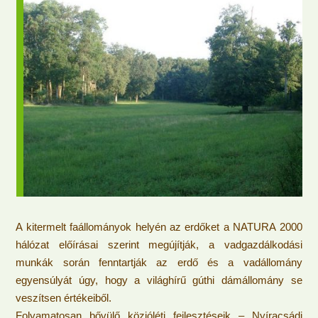
A kitermelt faállományok helyén az erdőket a NATURA 2000
hálózat előírásai szerint megújítják, a vadgazdálkodási
munkák során fenntartják az erdő és a vadállomány
egyensúlyát úgy, hogy a világhírű gúthi dámállomány se
veszítsen értékeiből.
Folyamatosan bővülő közjóléti fejlesztéseik – Nyíracsádi