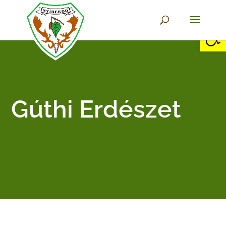
Eszkö
Gúthi Erdészet