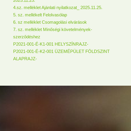
2025.11.25.
4.sz. melléklet Ajánlati nyilatkozat_ 2025.11.25.
5. sz. mellékelt Felolvasólap
6. sz melléklet Csomagolási elvárások
7. sz. melléklet Minőségi követelmények-
szerződéshez
P2021-001-É-K1-001 HELYSZÍNRAJZ-
P2021-001-É-K2-001 ÜZEMÉPÜLET FÖLDSZINT
ALAPRAJZ-