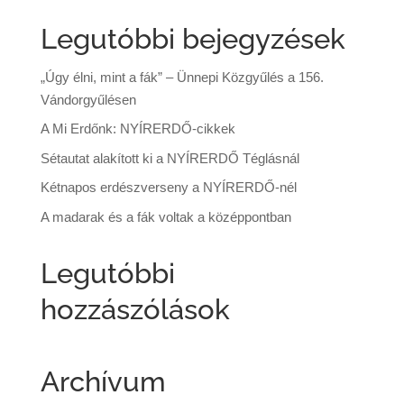
Legutóbbi bejegyzések
„Úgy élni, mint a fák” – Ünnepi Közgyűlés a 156.
Vándorgyűlésen
A Mi Erdőnk: NYÍRERDŐ-cikkek
Sétautat alakított ki a NYÍRERDŐ Téglásnál
Kétnapos erdészverseny a NYÍRERDŐ-nél
A madarak és a fák voltak a középpontban
Legutóbbi
hozzászólások
Archívum