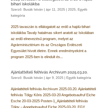
bihari iskolákba
Szerző:
Busák István
|
ápr 11, 2025
|
2025
,
Egyéb
kategória
2025 tavaszán is ellátogatott az erdő a hajdú-bihari
iskolákba Tavaly hatalmas sikert aratott az Iskolában
az erdő elnevezésű program, melyet az
Agrárminisztérium és az Országos Erdészeti
Egyesület hívott életre. Ennek eredményeként a
program 2025-ben is elindult és...
Ajánlattételi felhívás Archívum 2025.03.20.
Szerző:
Busák István
|
ápr 9, 2025
|
Egyéb kategória
Ajánlattételi felhívás Archívum 2025.03.20. Ajánlattételi
felhívás Tölgy Kőris 2025-03-20 Angebotsaufruf Eiche
Esche 20-03-2025 Posten-1_Ajánlattételi felhívás
Tölgy – Angebotsaufruf Eiche 2025-03-20_FGY