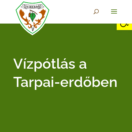
Eszkö
Vízpótlás a
Tarpai-erdőben