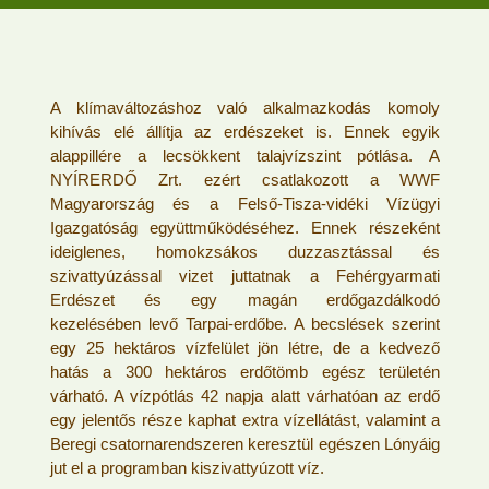
A klímaváltozáshoz való alkalmazkodás komoly
kihívás elé állítja az erdészeket is. Ennek egyik
alappillére a lecsökkent talajvízszint pótlása. A
NYÍRERDŐ Zrt. ezért csatlakozott a WWF
Magyarország és a Felső-Tisza-vidéki Vízügyi
Igazgatóság együttműködéséhez. Ennek részeként
ideiglenes, homokzsákos duzzasztással és
szivattyúzással vizet juttatnak a Fehérgyarmati
Erdészet és egy magán erdőgazdálkodó
kezelésében levő Tarpai-erdőbe. A becslések szerint
egy 25 hektáros vízfelület jön létre, de a kedvező
hatás a 300 hektáros erdőtömb egész területén
várható. A vízpótlás 42 napja alatt várhatóan az erdő
egy jelentős része kaphat extra vízellátást, valamint a
Beregi csatornarendszeren keresztül egészen Lónyáig
jut el a programban kiszivattyúzott víz.