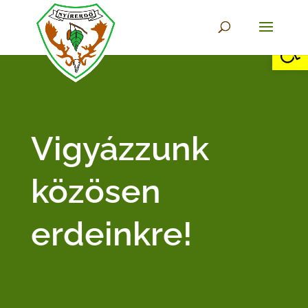
Eszkö
Vigyázzunk
közösen
erdeinkre!