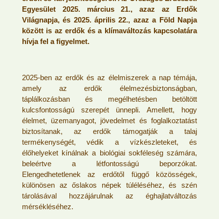
Egyesület 2025. március 21., azaz az Erdők
Világnapja, és 2025. április 22., azaz a Föld Napja
között is az erdők és a klímaváltozás kapcsolatára
hívja fel a figyelmet.
2025-ben az erdők és az élelmiszerek a nap témája,
amely az erdők élelmezésbiztonságban,
táplálkozásban és megélhetésben betöltött
kulcsfontosságú szerepét ünnepli. Amellett, hogy
élelmet, üzemanyagot, jövedelmet és foglalkoztatást
biztosítanak, az erdők támogatják a talaj
termékenységét, védik a vízkészleteket, és
élőhelyeket kínálnak a biológiai sokféleség számára,
beleértve a létfontosságú beporzókat.
Elengedhetetlenek az erdőtől függő közösségek,
különösen az őslakos népek túléléséhez, és szén
tárolásával hozzájárulnak az éghajlatváltozás
mérsékléséhez.