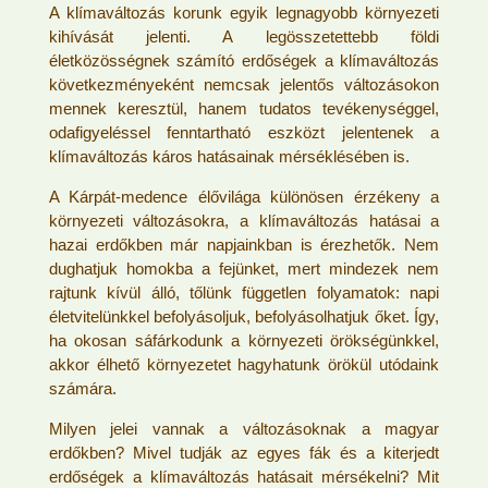
A klímaváltozás korunk egyik legnagyobb környezeti
kihívását jelenti. A legösszetettebb földi
életközösségnek számító erdőségek a klímaváltozás
következményeként nemcsak jelentős változásokon
mennek keresztül, hanem tudatos tevékenységgel,
odafigyeléssel fenntartható eszközt jelentenek a
klímaváltozás káros hatásainak mérséklésében is.
A Kárpát-medence élővilága különösen érzékeny a
környezeti változásokra, a klímaváltozás hatásai a
hazai erdőkben már napjainkban is érezhetők. Nem
dughatjuk homokba a fejünket, mert mindezek nem
rajtunk kívül álló, tőlünk független folyamatok: napi
életvitelünkkel befolyásoljuk, befolyásolhatjuk őket. Így,
ha okosan sáfárkodunk a környezeti örökségünkkel,
akkor élhető környezetet hagyhatunk örökül utódaink
számára.
Milyen jelei vannak a változásoknak a magyar
erdőkben? Mivel tudják az egyes fák és a kiterjedt
erdőségek a klímaváltozás hatásait mérsékelni? Mit