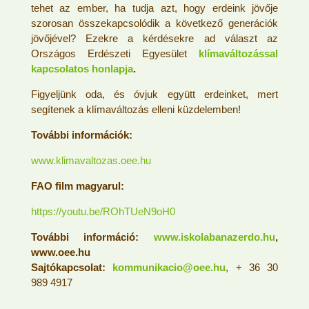
tehet az ember, ha tudja azt, hogy erdeink jövője
szorosan összekapcsolódik a következő generációk
jövőjével? Ezekre a kérdésekre ad választ az
Országos Erdészeti Egyesület
klímaváltozással
kapcsolatos honlapja
.
Figyeljünk oda, és óvjuk együtt erdeinket, mert
segítenek a klímaváltozás elleni küzdelemben!
További információk:
www.klimavaltozas.oee.hu
FAO film magyarul:
https://youtu.be/ROhTUeN9oH0
További információ:
www.iskolabanazerdo.hu
,
www.oee.hu
Sajtókapcsolat:
kommunikacio@oee.hu
, + 36 30
989 4917