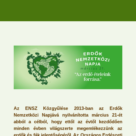
Az ENSZ Közgyűlése 2013-ban az Erdők
Nemzetközi Napjává nyilvánította március 21-ét
abból a célból, hogy ettől az évtől kezdődően
minden évben világszerte megemlékezzünk az
erdők és fák jelentőségéről. Az Országos Erdészeti