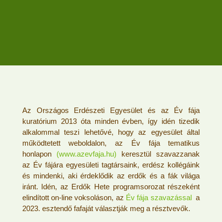
Az Országos Erdészeti Egyesület és az Év fája
kuratórium 2013 óta minden évben, így idén tizedik
alkalommal teszi lehetővé, hogy az egyesület által
működtetett weboldalon, az Év fája tematikus
honlapon
(
www.azevfaja.hu
)
keresztül szavazzanak
az Év fájára egyesületi tagtársaink, erdész kollégáink
és mindenki, aki érdeklődik az erdők és a fák világa
iránt. Idén, az Erdők Hete programsorozat részeként
elindított on-line voksoláson, az
Év fája szavazással
a
2023. esztendő fafaját választják meg a résztvevők.