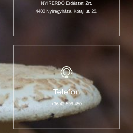
NYÍRERDŐ Erdészeti Zrt.
4400 Nyíregyháza, Kótaji út. 29.
Telefon
+36 42-598-450