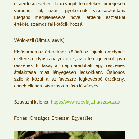
újraerdősülésében. Tarra vágott területeken tömegesen
verődhet fel, ezért igyekeznek visszaszorítani.
Elegáns megjelenésével növeli erdeink esztétikai
értékét, számos faj kötődik hozzá.
Vénic-szil (Ulmus laevis)
Elsősorban az árterekhez kötődő szilfajunk, amelynek
élettere a folyószabályozások, az ártéri ligeterdők java
részének kiirtása, a megmaradottak egy részének
átalakítása miatt lényegesen lecsökkent. Őshonos
szileink közül a szilfavészre legkevésbé érzékeny,
ennek ellenére visszaszorulása látványos.
Szavazni itt lehet:
https://www.azevfaja.hu/szavazas
Forrás: Országos Erdészeti Egyesület