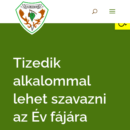
Eszkö
Tizedik
alkalommal
lehet szavazni
az Év fájára