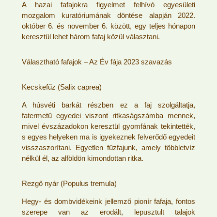
A hazai fafajokra figyelmet felhívó egyesületi
mozgalom kuratóriumának döntése alapján 2022.
október 6. és november 6. között, egy teljes hónapon
keresztül lehet három fafaj közül választani.
Választható fafajok – Az Év fája 2023 szavazás
Kecskefűz (Salix caprea)
A húsvéti barkát részben ez a faj szolgáltatja,
fatermetű egyedei viszont ritkaságszámba mennek,
mivel évszázadokon keresztül gyomfának tekintették,
s egyes helyeken ma is igyekeznek felverődő egyedeit
visszaszorítani. Egyetlen fűzfajunk, amely többletvíz
nélkül él, az alföldön kimondottan ritka.
Rezgő nyár (Populus tremula)
Hegy- és dombvidékeink jellemző pionír fafaja, fontos
szerepe van az erodált, lepusztult talajok