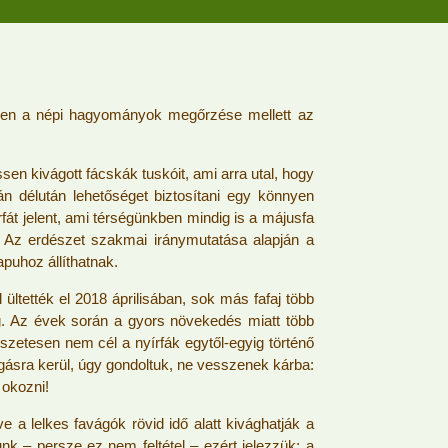
yben a népi hagyományok megőrzése mellett az
en kivágott fácskák tuskóit, ami arra utal, hogy
n délután lehetőséget biztosítani egy könnyen
át jelent, ami térségünkben mindig is a májusfa
a. Az erdészet szakmai iránymutatása alapján a
apuhoz állíthatnak.
ltették el 2018 áprilisában, sok más fafaj több
meg. Az évek során a gyors növekedés miatt több
szetesen nem cél a nyírfák egytől-egyig történő
gásra kerül, úgy gondoltuk, ne vesszenek kárba:
 okozni!
 a lelkes favágók rövid idő alatt kivághatják a
 – persze ez nem feltétel – ezért jelezzük: a