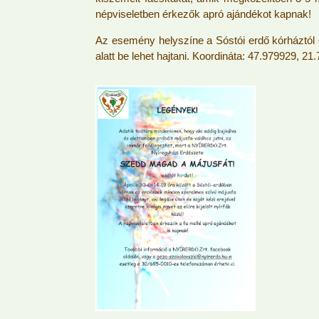
népviseletben érkezők apró ajándékot kapnak!
Az esemény helyszíne a Sóstói erdő kórháztól é
alatt be lehet hajtani. Koordináta: 47.979929, 