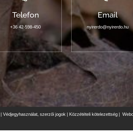
Telefon
Email
+36 42-598-450
nyirerdo@nyirerdo.hu
|
Védjegyhasználat, szerzői jogok
|
Közzétételi kötelezettség
|
Webol