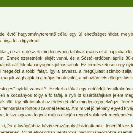
ei évtől hagyományteremtő céllal egy új lehetőséget hirdet, mel
ívja fel a figyelmet.
ítás, de az erdészek minden évben találnak május első napjaiban friss
Ennek szeretnénk elejét venni, és a Sóstói-erdőben április 30-á
májusfa állítók alapanyaghoz juthassanak. Ez természetesen egy nyírf
 megelőzi a többi fafajt, így a tavaszt, a megújulást szimbolizálj
t maguk vághatják ki a májusfának valót, amit aztán tetszőleges kisk
leges” nyírfái vannak? Ezeket a fákat egy erdőfelújítás alkalmával ü
en a kocsányos tölgy a fő fafaj, a nyír itt kísérőfafajként jelent 
é nőtt, így ritkításukat az erdészet idén mindenképp elvégzi. Termé
s fenntartása fontos szakmai feladat. Ám mivel jó néhány egyed kivá
, felszalagozva fognak május elsején reggel valakinek meglepetést
 ki, és a kivágáshoz kéziszerszámokat biztosítanak. Innentől kezdve
méteresek. Mivel elsősorban néptáncos hagyományőrzőkre számítunk