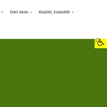
Erdei Iskola
Közjólét, Szabadidő
Eszkö