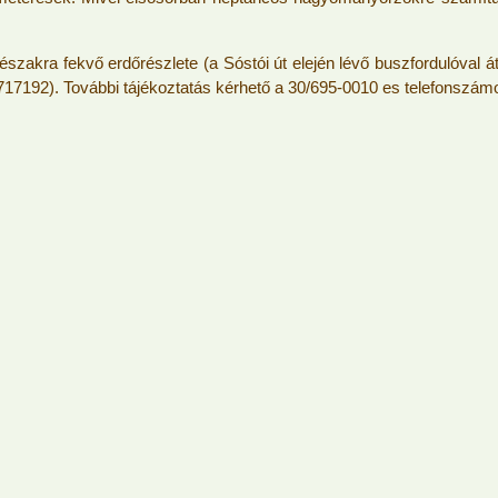
szakra fekvő erdőrészlete (a Sóstói út elején lévő buszfordulóval 
21.717192). További tájékoztatás kérhető a 30/695-0010 es telefonszá