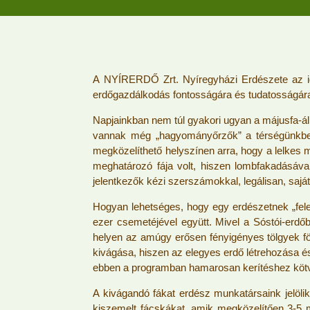
A NYÍRERDŐ Zrt. Nyíregyházi Erdészete az id
erdőgazdálkodás fontosságára és tudatosságára h
Napjainkban nem túl gyakori ugyan a májusfa-áll
vannak még „hagyományőrzők” a térségünkben. 
megközelíthető helyszínen arra, hogy a lelkes 
meghatározó fája volt, hiszen lombfakadásával
jelentkezők kézi szerszámokkal, legálisan, sajá
Hogyan lehetséges, hogy egy erdészetnek „feles
ezer csemetéjével együtt. Mivel a Sóstói-erdőb
helyen az amúgy erősen fényigényes tölgyek föl
kivágása, hiszen az elegyes erdő létrehozása é
ebben a programban hamarosan kerítéshez kötve
A kivágandó fákat erdész munkatársaink jelölik
kiszemelt fácskákat, amik megközelítően 3-5 