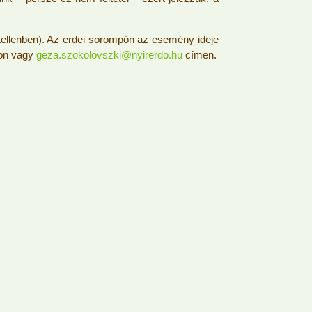
átellenben). Az erdei sorompón az esemény ideje
mon vagy
geza.szokolovszki@nyirerdo.hu
címen.