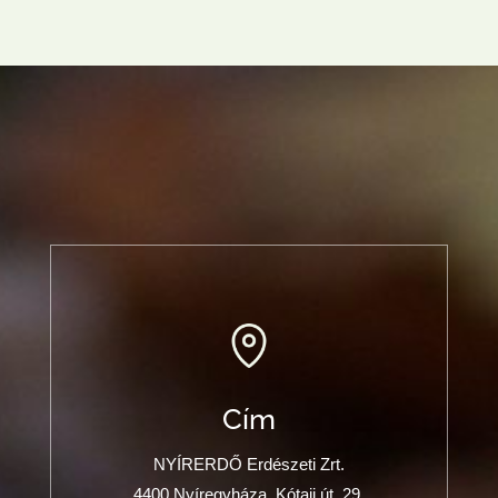
Cím
NYÍRERDŐ Erdészeti Zrt.
4400 Nyíregyháza, Kótaji út. 29.