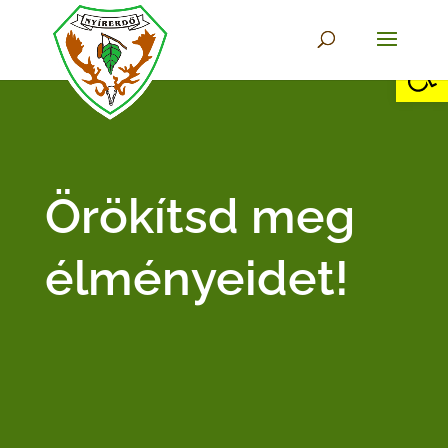
Eszkö
Örökítsd meg
élményeidet!