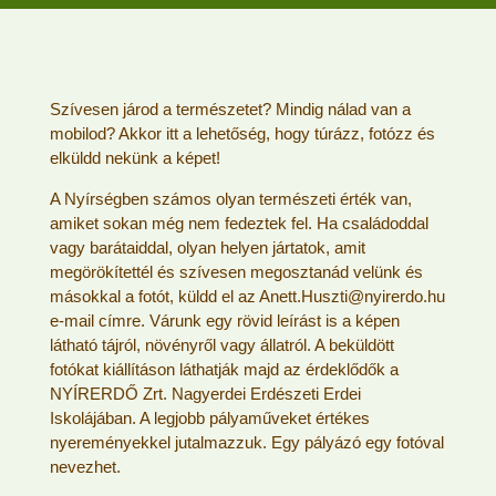
Szívesen járod a természetet? Mindig nálad van a
mobilod? Akkor itt a lehetőség, hogy túrázz, fotózz és
elküldd nekünk a képet!
A Nyírségben számos olyan természeti érték van,
amiket sokan még nem fedeztek fel. Ha családoddal
vagy barátaiddal, olyan helyen jártatok, amit
megörökítettél és szívesen megosztanád velünk és
másokkal a fotót, küldd el az Anett.Huszti@nyirerdo.hu
e-mail címre. Várunk egy rövid leírást is a képen
látható tájról, növényről vagy állatról. A beküldött
fotókat kiállításon láthatják majd az érdeklődők a
NYÍRERDŐ Zrt. Nagyerdei Erdészeti Erdei
Iskolájában. A legjobb pályaműveket értékes
nyereményekkel jutalmazzuk. Egy pályázó egy fotóval
nevezhet.