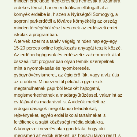
minden érdeklődő megkeresheti nemcsak a számára
érdekes témát, hanem virtuálisan ellátogathat a
környék erdeibe is, hiszen a Nyírségtől Somogyig, a
soproni parkerdőtől a főváros környékéiig az ország
minden térségéből részt vesznek az erdészeti erdei
iskolák a programban.
A tervek szerint a tanév végéig minden nap egy-egy
15-20 perces online foglalkozás anyagát teszik közzé.
Az erdőpedagógusok és erdészeti szakemberek által
összeállított programban olyan témák szerepelnek,
mint a nyomolvasás és nyomkeresés,
gyógynövényismeret, az égig érő fák, vagy a víz útja
az erdőben. Mindezen túl például a gyerekek
megtanulhatnak papírból fecskét hajtogatni,
megismerkedhetnek a madárgyűrűzéssel, valamint az
év fájával és madarával is. A videók mellett az
erdőgazdaságok megoldandó feladatokat,
rejtvényeket, egyéb erdei iskolai tartalmakat is
feltöltenek a saját közösségi média oldalukra.
A környezeti nevelés alap gondolata, hogy aki
megismeri az erdők értékeit, az hosszú távon részt is