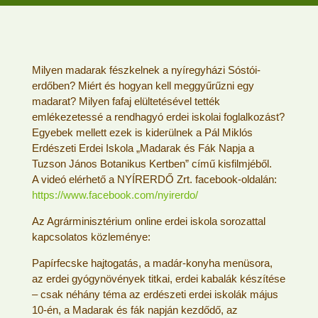
Milyen madarak fészkelnek a nyíregyházi Sóstói-
erdőben? Miért és hogyan kell meggyűrűzni egy
madarat? Milyen fafaj elültetésével tették
emlékezetessé a rendhagyó erdei iskolai foglalkozást?
Egyebek mellett ezek is kiderülnek a Pál Miklós
Erdészeti Erdei Iskola „Madarak és Fák Napja a
Tuzson János Botanikus Kertben” című kisfilmjéből.
A videó elérhető a NYÍRERDŐ Zrt. facebook-oldalán:
https://www.facebook.com/nyirerdo/
Az Agrárminisztérium online erdei iskola sorozattal
kapcsolatos közleménye:
Papírfecske hajtogatás, a madár-konyha menüsora,
az erdei gyógynövények titkai, erdei kabalák készítése
– csak néhány téma az erdészeti erdei iskolák május
10-én, a Madarak és fák napján kezdődő, az