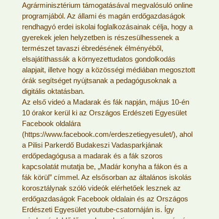
Agrárminisztérium támogatásával megvalósuló online
programjából. Az állami és magán erdőgazdaságok
rendhagyó erdei iskolai foglalkozásainak célja, hogy a
gyerekek jelen helyzetben is részesülhessenek a
természet tavaszi ébredésének élményéből,
elsajátíthassák a környezettudatos gondolkodás
alapjait, illetve hogy a közösségi médiában megosztott
órák segítséget nyújtsanak a pedagógusoknak a
digitális oktatásban.
Az első videó a Madarak és fák napján, május 10-én
10 órakor kerül ki az Országos Erdészeti Egyesület
Facebook oldalára
(https://www.facebook.com/erdeszetiegyesulet/), ahol
a Pilisi Parkerdő Budakeszi Vadasparkjának
erdőpedagógusa a madarak és a fák szoros
kapcsolatát mutatja be, „Madár konyha a fákon és a
fák körül” címmel. Az elsősorban az általános iskolás
korosztálynak szóló videók elérhetőek lesznek az
erdőgazdaságok Facebook oldalain és az Országos
Erdészeti Egyesület youtube-csatornáján is. Így