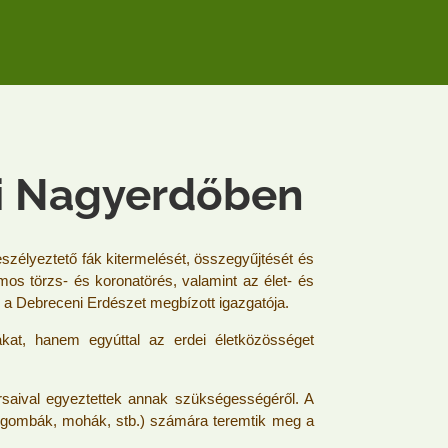
i Nagyerdőben
zélyeztető fák kitermelését, összegyűjtését és
mos törzs- és koronatörés, valamint az élet- és
 a Debreceni Erdészet megbízott igazgatója.
at, hanem egyúttal az erdei életközösséget
rsaival egyeztettek annak szükségességéről. A
ntó gombák, mohák, stb.) számára teremtik meg a