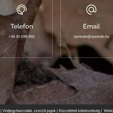
Telefon
Email
+36 42-598-450
nyirerdo@nyirerdo.hu
|
Védjegyhasználat, szerzői jogok
|
Közzétételi kötelezettség
|
Webol