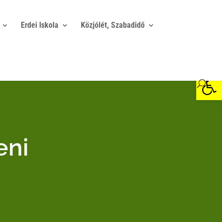
Erdei Iskola
Közjólét, Szabadidő
Eszkö
eni