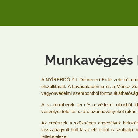
Munkavégzés 
A NYÍRERDŐ Zrt. Debreceni Erdészete két erdőr
elszállítását. A Lovasakadémia és a Móricz Zsi
vagyonvédelmi szempontból fontos átláthatóság 
A szakemberek természetvédelmi okokból id
veszélyeztető fás szárú özönnövényeket (akác, o
Az erdészek a szükséges engedélyek birtokába
visszahagyott holt fa az élő erdőt is szolgálj
létfeltételeket.