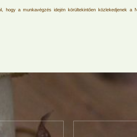
ól, hogy a munkavégzés idején körültekintően közlekedjenek a N