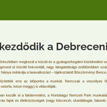
kezdődik a Debrecen
észletben megkezdi a közúti és a gyalogosforgalmi közlekedést ves
gmond út közötti frekventált, nagy látogatottságú erdőtömbben szá
hiánya indokolja a beavatkozást – tájékoztatott Böszörményi Bence,
őzítették erre az időpontra a munkát. Nemcsak a veszélyes fák
storfa, kései meggy) is eltávolítják.
n kezdik el a fakitermelést, a Hortobágyi Nemzeti Park munkatá
a: más fajok és életközösségek (nagy hőscincér, skarlátbogár, fabo