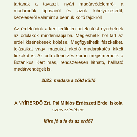
tartanak a tavaszi, nyári madárvédelemről, a
madárodúk típusairól és azok kihelyezéséről,
kezeléséről valamint a bennük költő fajokról!
Az érdeklődők a kert területén betekintést nyerhetnek
az odúlakók mindennapjaiba. Megleshetik hol tart az
erdei kisénekesek költése. Megfigyelhetik fészkeiket,
tojásaikat vagy magukat akotló madarakatés kikelt
fiókákat is. Az odú ellenőrzés során megismerhetik a
Botanikus Kert más, rendszeresen látható, hallható
madárvendégeit is.
2022. madara a zöld küllő
A
NYÍRERDŐ Zrt. Pál Miklós Erdészeti Erdei Iskola
szervezésében:
Mire jó a fa és az erdő?