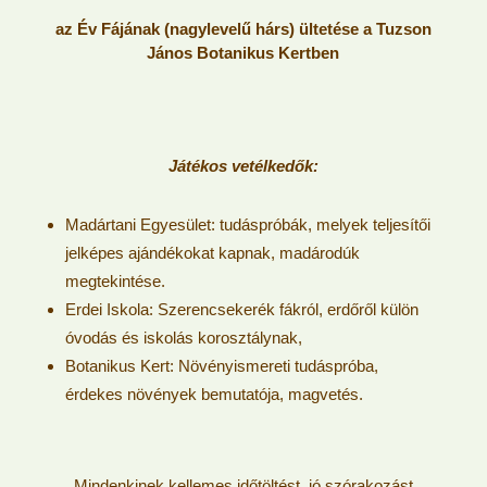
az Év Fájának (nagylevelű hárs) ültetése a Tuzson
János Botanikus Kertben
Játékos vetélkedők:
Madártani Egyesület: tudáspróbák, melyek teljesítői
jelképes ajándékokat kapnak, madárodúk
megtekintése.
Erdei Iskola: Szerencsekerék fákról, erdőről külön
óvodás és iskolás korosztálynak,
Botanikus Kert: Növényismereti tudáspróba,
érdekes növények bemutatója, magvetés.
Mindenkinek kellemes időtöltést, jó szórakozást