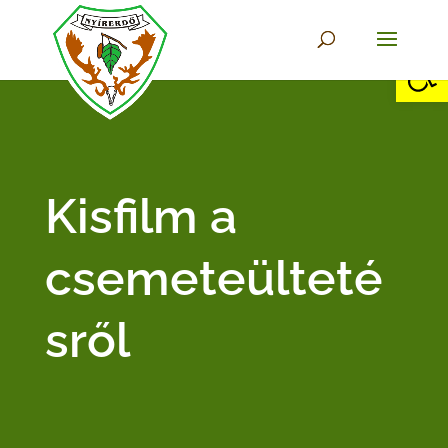
Eszkö
Kisfilm a
csemeteülteté
sről