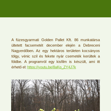
A füzesgyarmati Golden Pallet Kft. 86 munkatársa
ültetett facsemetét december elején a Debreceni
Nagyerdőben. Az egy hektáros területen kocsányos
tölgy, vénic szil és fekete nyár csemeték kerültek a
földbe. A programról egy kisfilm is készült, ami itt
érhető el:
https://youtu.be/8aKp_ZY4J7k