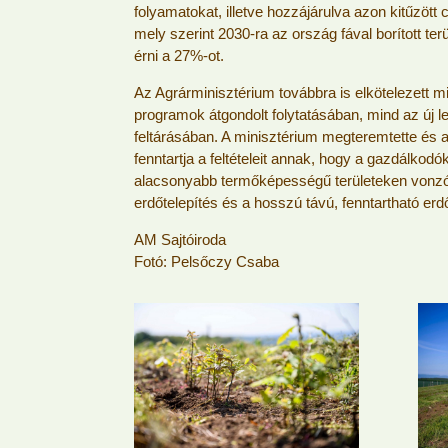
folyamatokat, illetve hozzájárulva azon kitűzött 
mely szerint 2030-ra az ország fával borított terü
érni a 27%-ot.
Az Agrárminisztérium továbbra is elkötelezett mi
programok átgondolt folytatásában, mind az új 
feltárásában. A minisztérium megteremtette és a
fenntartja a feltételeit annak, hogy a gazdálkod
alacsonyabb termőképességű területeken vonzó
erdőtelepítés és a hosszú távú, fenntartható er
AM Sajtóiroda
Fotó: Pelsőczy Csaba