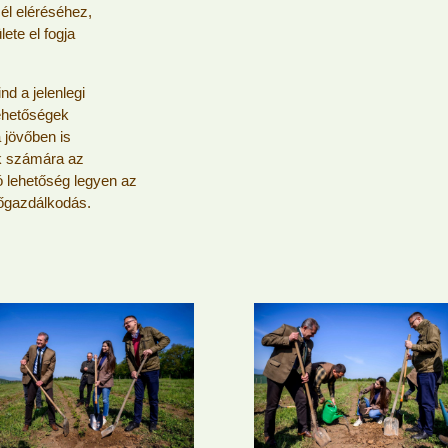
cél eléréséhez,
lete el fogja
nd a jelenlegi
lehetőségek
 jövőben is
ók számára az
 lehetőség legyen az
dőgazdálkodás.