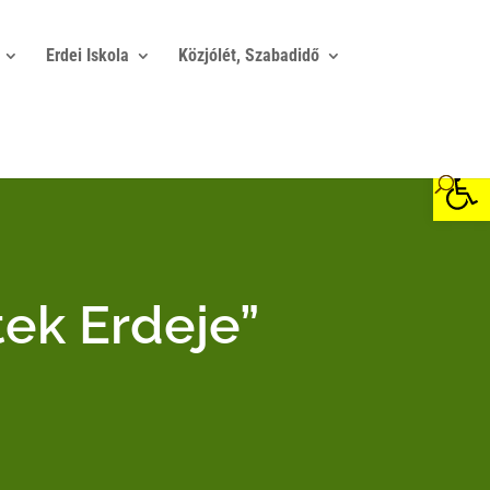
Erdei Iskola
Közjólét, Szabadidő
Eszkö
tek Erdeje”