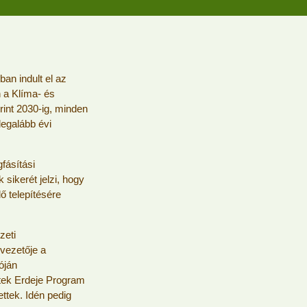
an indult el az
 a Klíma- és
rint 2030-ig, minden
legalább évi
fásítási
sikerét jelzi, hogy
ő telepítésére
zeti
 vezetője a
óján
ttek Erdeje Program
ettek. Idén pedig