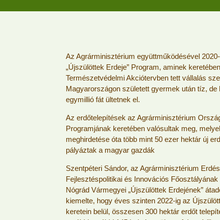
Az Agrárminisztérium együttműködésével 2020-b
„Újszülöttek Erdeje” Program, aminek keretében
Természetvédelmi Akciótervben tett vállalás sze
Magyarországon született gyermek után tíz, de 
egymillió fát ültetnek el.
Az erdőtelepítések az Agrárminisztérium Ország
Programjának keretében valósultak meg, melyek 
meghirdetése óta több mint 50 ezer hektár új erd
pályáztak a magyar gazdák
Szentpéteri Sándor, az Agrárminisztérium Erdés
Fejlesztéspolitikai és Innovációs Főosztályának
Nógrád Vármegyei „Újszülöttek Erdejének” átad
kiemelte, hogy éves szinten 2022-ig az Újszülö
keretein belül, összesen 300 hektár erdőt telepít