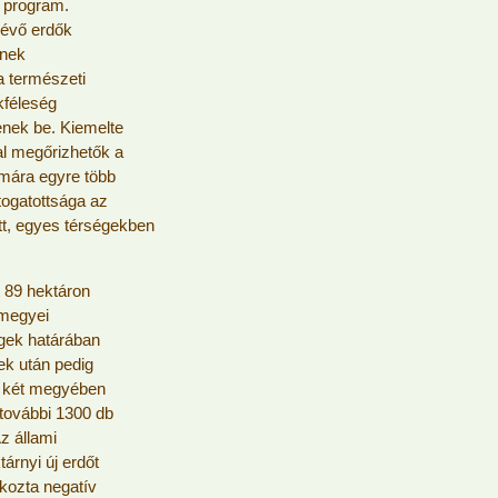
a program.
lévő erdők
ének
a természeti
kféleség
nek be. Kiemelte
al megőrizhetők a
mára egyre több
átogatottsága az
tt, egyes térségekben
t 89 hektáron
rmegyei
gek határában
ek után pedig
 A két megyében
 további 1300 db
z állami
árnyi új erdőt
okozta negatív