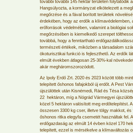
további további 145 hektár területen folytatódik 
Hangsúlyozta, a kormányzat elkötelezett a meg
megőrzése és a fával borított területek növelés
érdekében, hogy az erdők a klímavédelemben, 
erőforrások védelmében, valamint a biológiai so
megőrzésében is kiemelkedő szerepet tölthesse
továbbá, hogy a fenntartható erdőgazdálkodáss
természeti értékek, miközben a társadalom szá
ökoturisztikai funkció is fejleszthető. Az erdők l
elmúlt években átlagosan 25-30%-kal növekede
akár megháromszorozódott.
Az Ipoly Erdő Zrt. 2020 és 2023 között több min
telepített őshonos fafajokból új erdőt. A Pest Vá
újszülöttek után Kisnémedi, Rád és Tésa közsé
22 hektáron, míg a Nógrád Vármegyei újszülött
közel 5 hektáron valósított meg erdőtelepítést.
összesen 3300 kg cser, illetve tölgy makkot, és
őshonos ritka elegyfa csemetét használtak fel. A
erdőgazdaság az elmúlt 14 évben közel 170 hekt
telepített, ezzel is mérsékelve a klímaváltozás 