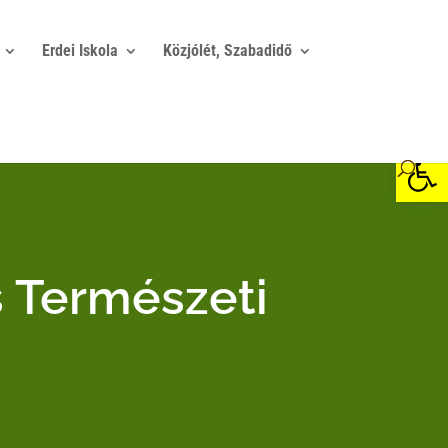
Erdei Iskola
Közjólét, Szabadidő
Eszkö
s Természeti