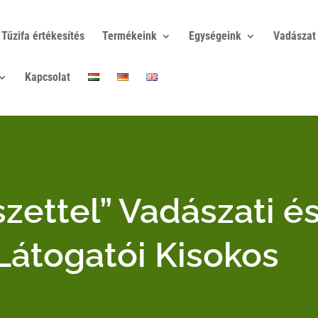
Tűzifa értékesítés
Termékeink
Egységeink
Vadászat
Kapcsolat
zettel” Vadászati é
 Látogatói Kisokos