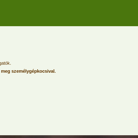
gatók.
ő meg személygépkocsival.