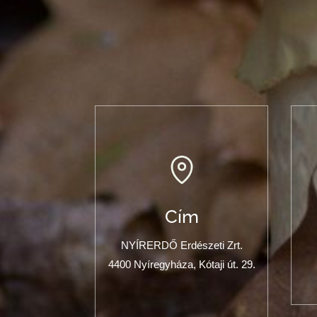
Cím
NYÍRERDŐ Erdészeti Zrt.
4400 Nyíregyháza, Kótaji út. 29.