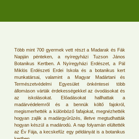
Több mint 700 gyermek vett részt a Madarak és Fák
Napján pénteken, a nyíregyházi Tuzson János
Botanikus Kertben. A Nyíregyházi Erdészet, a Pál
Miklós Erdészeti Erdei Iskola és a botanikus kert
munkatársai, valamint a Magyar Madártani és
Természetvédelmi Egyesület önkéntesei több
állomáson várták érdekességekkel az óvodásokat és
az iskolásokat. Előadásokat hallhattak a
madárvédelemről és a bennük költő fajokról,
megismerhették a különböző fafajokat, megnézhették
hogyan zajlik a madárgyűrűzés, illetve megtudhatták
hogyan készül a madárodú. A nap folyamán elültették
az Év Fája, a kecskefűz egy példányát is a botanikus
kertben.