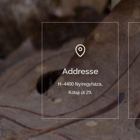
Addresse
H–4400 Nyíregyháza,
Kótaji út 29.