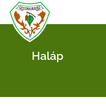
Haláp